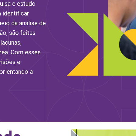
uisa e estudo
identificar
eio da análise de
o, são feitas
 lacunas,
área. Com esses
visões e
orientando a