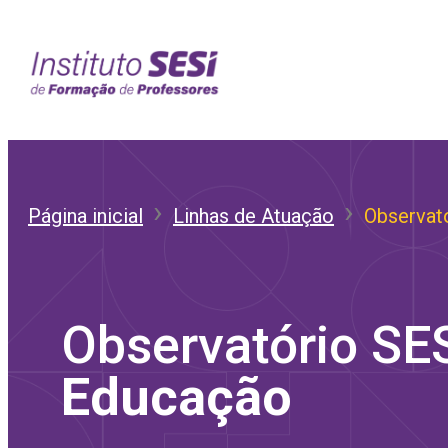
Pular
para
o
conteúdo
Página inicial
Linhas de Atuação
Observat
Observatório SE
Educação