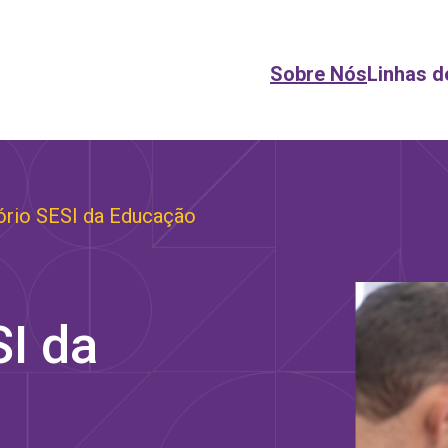
Sobre Nós
Linhas d
ório SESI da Educação
SI da